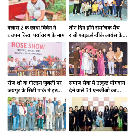
क्लास 2 की छात्रा विवेन ने
तीन दिन होंगे रोमांचक मैच
बचपन किया पर्यावरण के नाम
राबी फाइटर्स-वीके लायंस के
बीच मुकाबला स्ट्रीट क्रिकेट
नियमों ने बढ़ाया मैच का
रोमांच
रोज शो की गोल्डन जुबली पर
समाज सेवा में उत्कृष्ट योगदान
जयपुर के सिटी पार्क में इठलाए
देने वाले 31 एनजीओ का
दुनियाभर के गुलाब
किया सम्मान