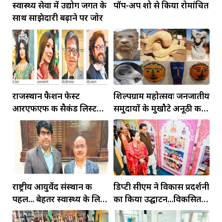
स्वास्थ्य सेवा में उद्योग जगत के
पॉप-अप शो से किया रोमांचित
साथ साझेदारी बढ़ाने पर जोर
राजस्थान फैशन फेस्ट
शिल्पग्राम महोत्सवः जनजातीय
आरएफएफ की सैकंड लिस्ट
समुदायों के मुखौटे अनूठी कला
जारी...प्लेबैक सिंगर व डांस
के उदाहरण, स्टोन के बड़े एस्ट्रो
टीचर युवाओं के साथ जर्नी
साइन और मुखौटे होंगे
करेंगे शेयर
आकर्षण के...
राष्ट्रीय आयुर्वेद संस्थान की
डिप्टी सीएम ने विकास प्रदर्शनी
पहल... बेहतर स्वास्थ्य के लिए
का किया उद्घाटन...विकसित
हमारे शरीर की प्रकृति को
राजस्थान बनाने की ओर सभी