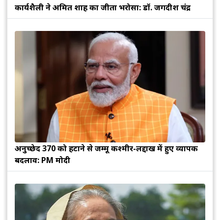
कार्यशैली ने अमित शाह का जीता भरोसा: डॉ. जगदीश चंद्र
अनुच्छेद 370 को हटाने से जम्मू कश्मीर-लद्दाख में हुए व्यापक
बदलाव: PM मोदी