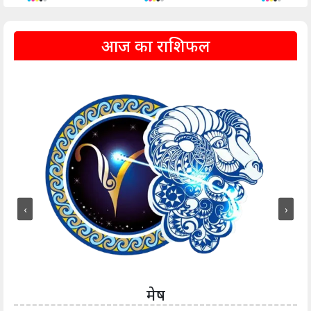
आज का राशिफल
‹
›
मेष