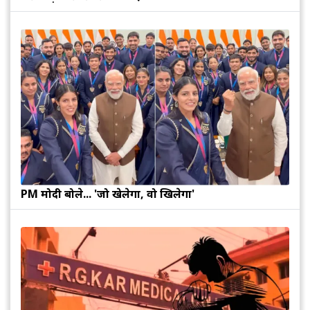
PM मोदी बोले... 'जो खेलेगा, वो खिलेगा'