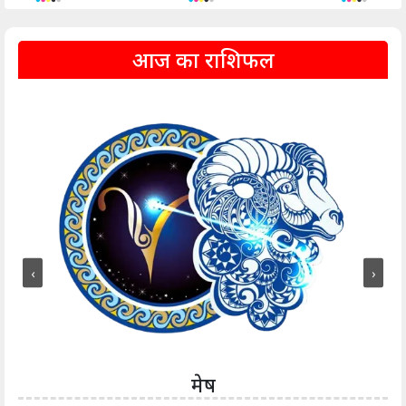
आज का राशिफल
‹
›
मेष