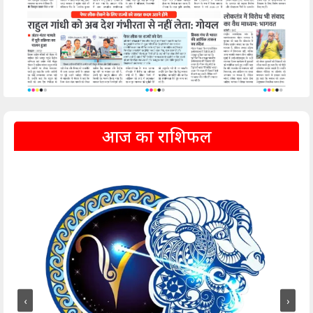
आज का राशिफल
‹
›