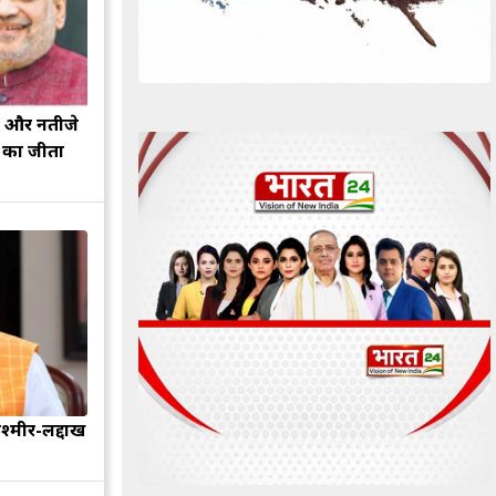
झ और नतीजे
ह का जीता
श्मीर-लद्दाख