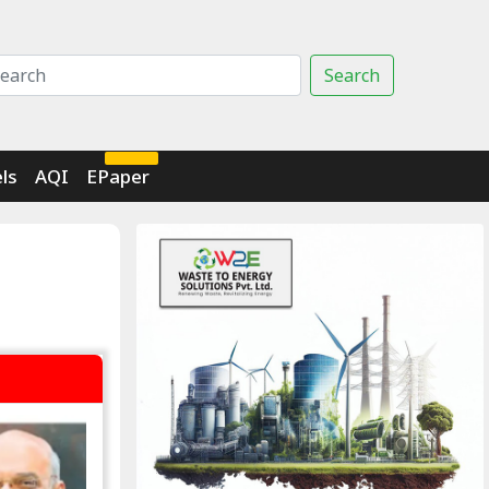
Search
Click Here
ls
AQI
EPaper