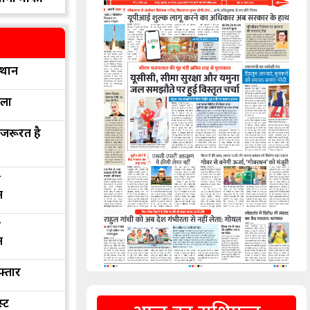
्थान
रला
 जरूरत है
द
न
द
न
फ्तार
्ट