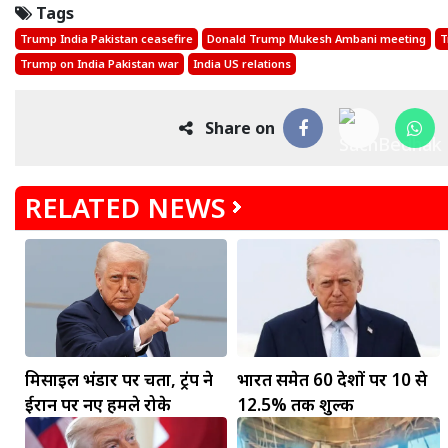
Tags
Trump India Pakistan ceasefire
Donald Trump Mukesh Ambani meeting
T
Trump on India Pakistan war
India US relations
Share on
RELATED NEWS
मकर
धनु
सुखद पलों की प्राप्ति होगी। फिजूल के खर्चे बढ़ेंगे,
सुख सुविधाओं में इजाफा होगा।
, कोई बड़ी डील हाथ लग सकती
मिसाइल भंडार पर चिंता, ट्रंप ने
भारत समेत 60 देशों पर 10 से
ईरान पर नए हमले रोके
12.5% तक शुल्क