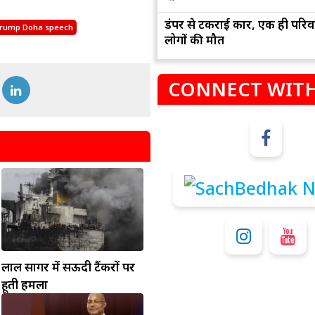
डंपर से टकराई कार, एक ही परिव
rump Doha speech
लोगों की मौत
CONNECT WITH
म
कुंभ
संभलकर रहे, जल्दबाजी नह
धनलाभ के अवसरों में वृद्धि के साथ अपनी योजनाओं
विवादों से बचे।
पर काम करते रहे।
लाल सागर में सऊदी टैंकरों पर
हूती हमला