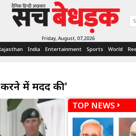
Friday, August, 07,2026
Rajasthan
India
Entertainment
Sports
World
Ree
 करने में मदद की'
TOP NEWS