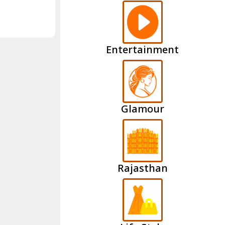
Entertainment
Glamour
Rajasthan