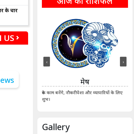
आज का राशिफल
ार के चार
 US
‹
›
ीन
मेष
ीं दिखाए। कानूनी वाद-
आर्
रुके काम बनेंगे, नौकरीपेशा और व्यापारियों के लिए
शुभ।
Gallery