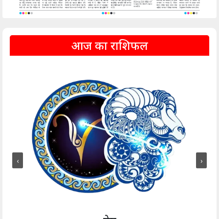
आज का राशिफल
‹
›