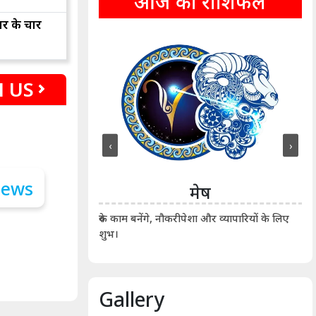
आज का राशिफल
ार के चार
 US
‹
›
ीन
मेष
ीं दिखाए। कानूनी वाद-
आर्
रुके काम बनेंगे, नौकरीपेशा और व्यापारियों के लिए
शुभ।
Gallery