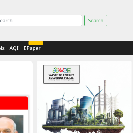
Search
Click Here
ls
AQI
EPaper