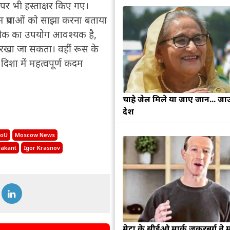
पर भी हस्ताक्षर किए गए।
तम प्रथाओं को साझा करना बताया
 तकनीक का उपयोग आवश्यक है,
ं रखा जा सकता। वहीं रूस के
दिशा में महत्वपूर्ण कदम
चाहे जेल मिले या जाए जान... जा
देश
MoU
Moscow News
yakant
Igor Krasnov
मेटा के सीईओ मार्क जुकरबर्ग ने 