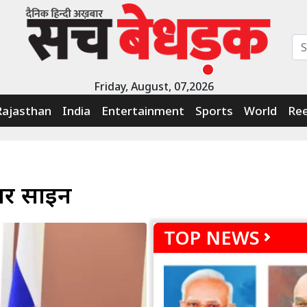
Friday, August, 07,2026
Rajasthan
India
Entertainment
Sports
World
Ree
पर साइन
TOP NEWS