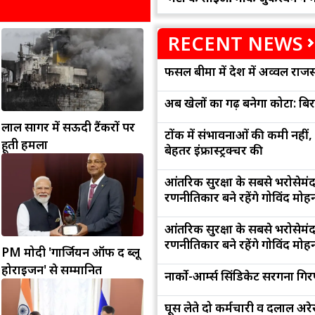
RECENT NEWS
फसल बीमा में देश में अव्वल राजस
अब खेलों का गढ़ बनेगा कोटा: बि
लाल सागर में सऊदी टैंकरों पर
टोंक में संभावनाओं की कमी नहीं,
हूती हमला
बेहतर इंफ्रास्ट्रक्चर की
आंतरिक सुरक्षा के सबसे भरोसेमं
रणनीतिकार बने रहेंगे गोविंद मोह
आंतरिक सुरक्षा के सबसे भरोसेमं
रणनीतिकार बने रहेंगे गोविंद मोह
PM मोदी 'गार्जियन ऑफ द ब्लू
होराइजन' से सम्मानित
नार्को-आर्म्स सिंडिकेट सरगना गिर
घूस लेते दो कर्मचारी व दलाल अरेस