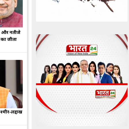
झ और नतीजे
ह का जीता
श्मीर-लद्दाख