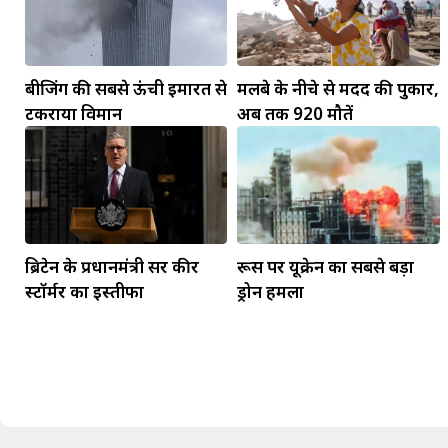
बीजिंग की सबसे ऊंची इमारत से
मलबे के नीचे से मदद की पुकार,
टकराया विमान
अब तक 920 मौतें
मकर
धनु
ब्रिटेन के प्रधानमंत्री सर कीर
रूस पर यूक्रेन का सबसे बड़ा
सुखद पलों की प्राप्ति होगी। फिजूल के खर्चे बढ़ेंगे,
स्टॉर्मर का इस्तीफा
ड्रोन हमला
सुख सुविधाओं में इजाफा होगा।
, कोई बड़ी डील हाथ लग सकती