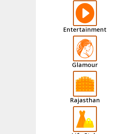
Entertainment
Glamour
Rajasthan