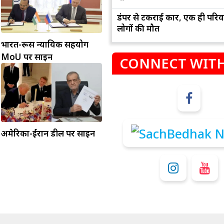
डंपर से टकराई कार, एक ही परिव
लोगों की मौत
भारत-रूस न्यायिक सहयोग
MoU पर साइन
CONNECT WITH
म
कुंभ
अमेरिका-ईरान डील पर साइन
संभलकर रहे, जल्दबाजी नह
धनलाभ के अवसरों में वृद्धि के साथ अपनी योजनाओं
विवादों से बचे।
पर काम करते रहे।