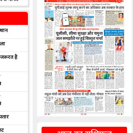
्थान
रला
 जरूरत है
द
न
द
न
फ्तार
्ट