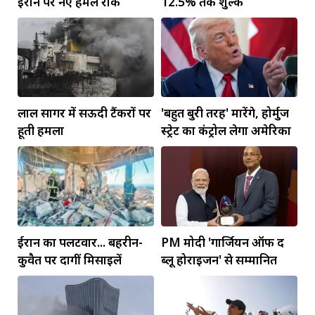
ईरान पर नए हमले रोके
12.5% तक शुल्क
लाल सागर में सऊदी टैंकरों पर
'बहुत बुरी तरह' मारेंगे, होर्मुज
हूती हमला
स्ट्रेट का कंट्रोल लेगा अमेरिका
ईरान का पलटवार... बहरीन-
PM मोदी 'गार्जियन ऑफ द
कुवैत पर दागीं मिसाइलें
ब्लू होराइजन' से सम्मानित