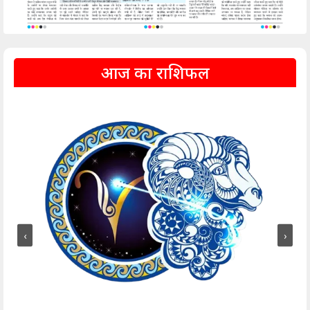
आज का राशिफल
‹
›