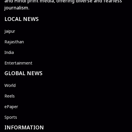
and Hindi print media, offering diverse and fearless
journalism.
LOCAL NEWS
Jaipur
Rajasthan
India
Entertainment
GLOBAL NEWS
World
Reels
ePaper
Sports
INFORMATION