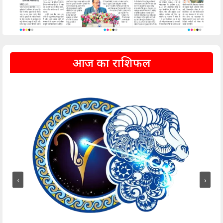
आज का राशिफल
‹
›