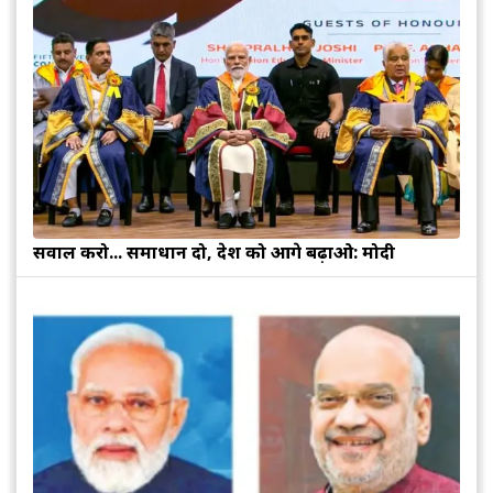
सवाल करो... समाधान दो, देश को आगे बढ़ाओ: मोदी