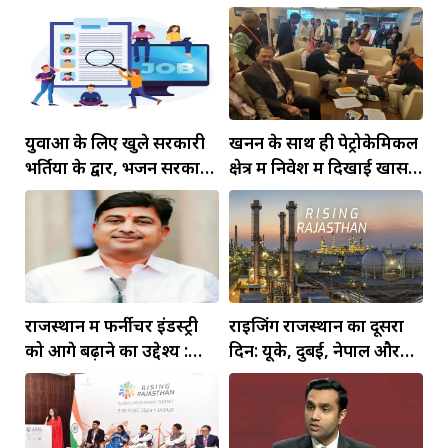
तक जो भी घोषणाएं की हैं, वे
होगी... 500 करोड़ के 26
धरातल...
प्रोजेक्ट्स के होंगे शिलान्यास-
उद्घाटन
युवाओं के लिए खुले सरकारी
खनन के साथ ही पेट्रोकेमिकल
भर्तियों के द्वार, भजन सरकार
क्षेत्र में निवेश में दिखाई खास
ने खोला पिटारा 63000 पदों
रुचि
पर होंगी भर्तियां
राजस्थान में फर्नीचर इंडस्ट्री
राइजिंग राजस्थान का दूसरा
को आगे बढ़ाने का उद्देश्य :
दिन: यूके, दुबई, नेपाल और
कुलरिया
मुंबई से आए प्रवासी उद्यमी
छाए