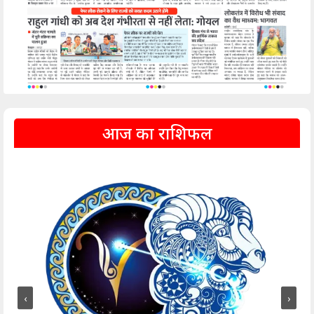
आज का राशिफल
‹
›