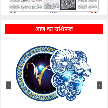
आज का राशिफल
‹
›