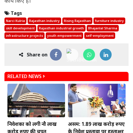
कार्य किए हैं।
Tags
Narci Kulria
Rajasthan industry
Rising Rajasthan
furniture industry
skill development
Rajasthan industrial growth
Bhajanlal Sharma
infrastructure projects
youth empowerment
self-employment
Share on
RELATED NEWS
निवेशकों को लगी नौ लाख
असम: 1.89 लाख करोड़ रुपए
करोड़ रुपए की चपत
के निवेश प्रस्तावों पर हस्ताक्षर