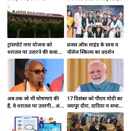
ट्रांसपोर्ट नगर योजना को
प्रजेंस ऑफ माइंड के साथ में
धरातल पर उतारने की कवायद
नॉलेज स्किल्स का प्रदर्शन
तेज
अब तक जो भी घोषणाएं की
17 दिसंबर को पीएम मोदी का
हैं, वे धरातल पर उतरेंगी... अब
जयपुर दौरा, दादिया में सभा
तक जो भी घोषणाएं की हैं, वे
होगी... 500 करोड़ के 26
धरातल...
प्रोजेक्ट्स के होंगे शिलान्यास-
उद्घाटन