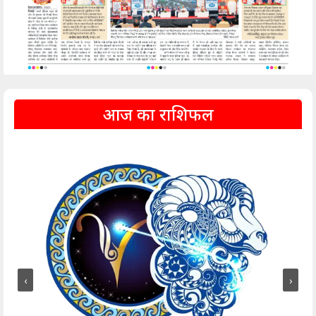
आज का राशिफल
‹
›