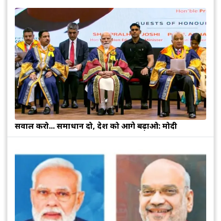
सवाल करो... समाधान दो, देश को आगे बढ़ाओ: मोदी