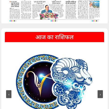
आज का राशिफल
‹
›