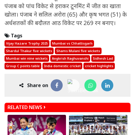
पंजाब को पांच विकेट से हराकर टूनमिंट में जीत का खाता
खोला। पंजाब ने सलिल अरोरा (65) और कृष भगत (51) के
अर्धशतकों की बदौलत आठ विकेट पर 269 रन बनाए।
Tags
Vijay Hazare Trophy 2025
Mumbai vs Chhattisgarh
Shardul Thakur five wickets
Shams Mulani five wickets
Mumbai win nine wickets
Angkrish Raghuvanshi
Sidhesh Lad
Group C points table
India domestic cricket
cricket highlights
Share on
RELATED NEWS