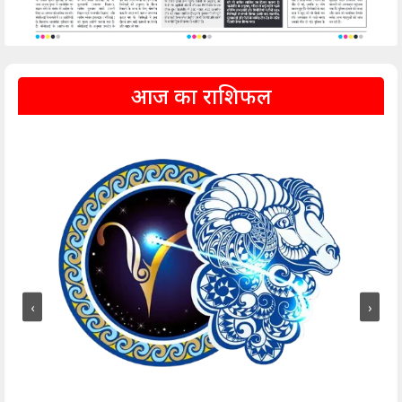
आज का राशिफल
‹
›