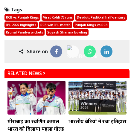
Tags
RCB vs Punjab Kings
Virat Kohli 73 runs
Devdutt Padikkal half-century
IPL 2025 highlights
RCB win IPL match
Punjab Kings vs RCB
Krunal Pandya wickets
Suyash Sharma bowling
Share on
RELATED NEWS
मीराबाई का स्वर्णिम कमाल
भारतीय बेटियों ने रचा इतिहास
भारत को दिलाया पहला गोल्ड