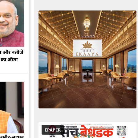
झ और नतीजे
ह का जीता
EPAPER
श्मीर-लद्दाख