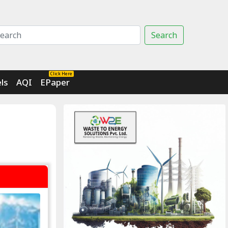
Search
Click Here
ls
AQI
EPaper