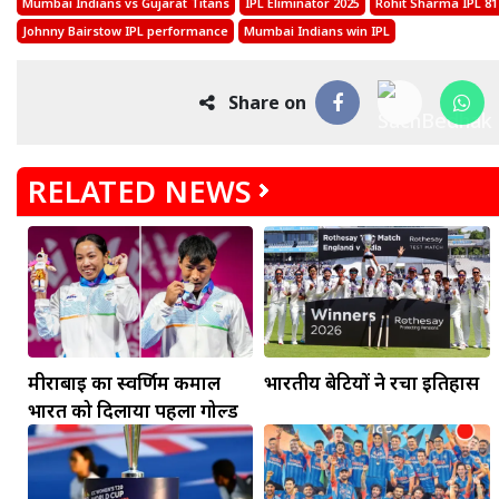
Mumbai Indians vs Gujarat Titans
IPL Eliminator 2025
Rohit Sharma IPL 81
Johnny Bairstow IPL performance
Mumbai Indians win IPL
Share on
RELATED NEWS
मकर
धनु
सुखद पलों की प्राप्ति होगी। फिजूल के खर्चे बढ़ेंगे,
सुख सुविधाओं में इजाफा होगा।
, कोई बड़ी डील हाथ लग सकती
मीराबाई का स्वर्णिम कमाल
भारतीय बेटियों ने रचा इतिहास
भारत को दिलाया पहला गोल्ड