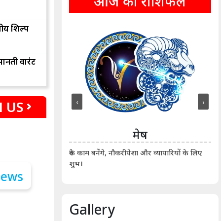
आज का राशिफल
तीय शिल्प
ानती वारंट
‹
›
 US
ीन
मेष
ीं दिखाए। कानूनी वाद-
आर्
रुके काम बनेंगे, नौकरीपेशा और व्यापारियों के लिए
शुभ।
Gallery