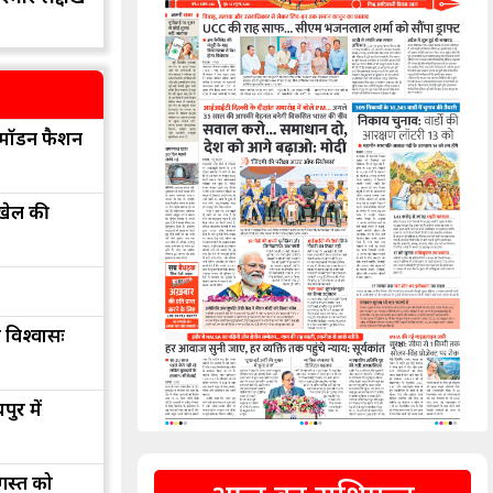
मॉडर्न फैशन
 खेल की
 विश्वासः
ुर में
अगस्त को