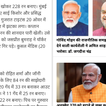
ेट खोकर 228 रन बनाए। मुंबई
ए साई किशोर और प्रसिद्ध
ुए गुजरात टाइटंस 20 ओवर में
 में झटका लगा। कप्तान
रन की शानदार पारी खेली। उसे
 को जसप्रीत बुमराह ने यॉर्कर
गोविंद मोहन की राजनीतिक सम
देने वाली कार्यशैली ने अमित शा
र गिर पड़े। कुसल मेंडिस (20
भरोसा: डॉ. जगदीश चंद्र
 को रोहित शर्मा और जॉनी
ट के लिए 84 रन की साझेदारी
दव 20 गेंद में 33 रन बनाकर आउट
 ने 11 गेंद में 25 रन बनाए।
ें 22 रन बनाए। पिच पर गुरुवार
अनुच्छेद 370 को हटाने से जम्मू क