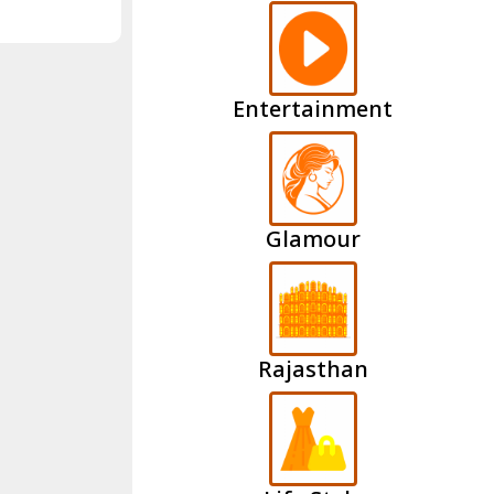
Entertainment
Glamour
Rajasthan