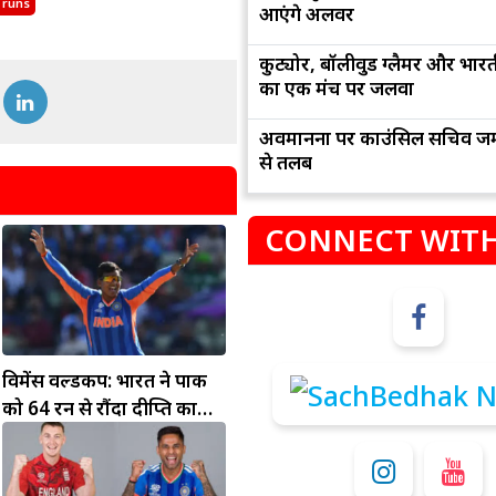
 runs
आएंगे अलवर
कुट्योर, बॉलीवुड ग्लैमर और भार
का एक मंच पर जलवा
अवमानना पर काउंसिल सचिव जम
से तलब
CONNECT WITH
म
कुंभ
संभलकर रहे, जल्दबाजी नह
धनलाभ के अवसरों में वृद्धि के साथ अपनी योजनाओं
विवादों से बचे।
पर काम करते रहे।
विमेंस वर्ल्डकप: भारत ने पाक
को 64 रन से रौंदा दीप्ति का
पंजा... मंधाना की फिफ्टी