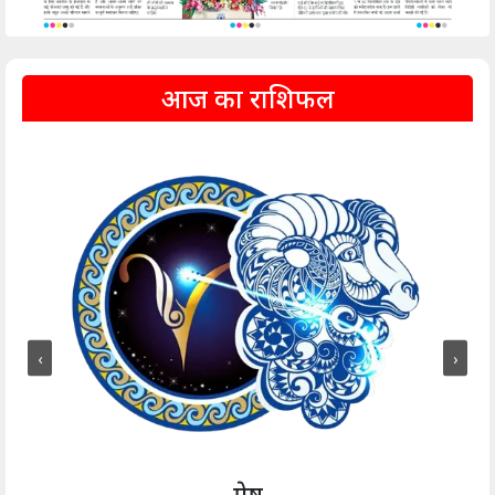
आज का राशिफल
‹
›
मेष