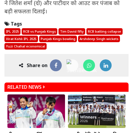
ने जितेश शर्मा (दो) और पाटीदार को आउट कर पंजाब को
बड़ी सफलता दिलाई।
Tags
IPL 2025
RCB vs Punjab Kings
Tim David fifty
RCB batting collapse
Virat Kohli IPL 2025
Punjab Kings bowling
Arshdeep Singh wickets
Yuzi Chahal economical
Share on
RELATED NEWS