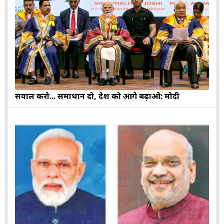
सवाल करो... समाधान दो, देश को आगे बढ़ाओ: मोदी