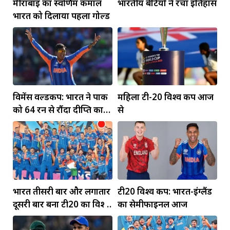
मीराबाई का स्वर्णिम कमाल
भारतीय बेटियों ने रचा इतिहास
भारत को दिलाया पहला गोल्ड
विमेंस वर्ल्डकप: भारत ने पाक
महिला टी-20 विश्व कप आज
को 64 रन से रौंदा दीप्ति का
से
पंजा... मंधाना की फिफ्टी
भारत तीसरी बार और लगातार
टी20 विश्व कप: भारत-इंग्लैंड
दूसरी बार बना टी20 का विश्व
का सेमीफाइनल आज
विजेता