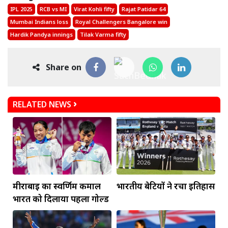
IPL 2025
RCB vs MI
Virat Kohli fifty
Rajat Patidar 64
Mumbai Indians loss
Royal Challengers Bangalore win
Hardik Pandya innings
Tilak Varma fifty
Share on
RELATED NEWS
मीराबाई का स्वर्णिम कमाल
भारतीय बेटियों ने रचा इतिहास
भारत को दिलाया पहला गोल्ड