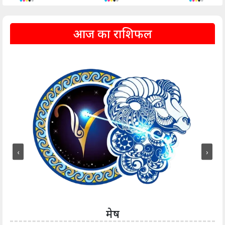
आज का राशिफल
‹
›
मेष