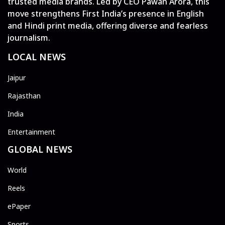
trusted media brands. Led by CEO Pawan Arora, this
move strengthens First India’s presence in English
and Hindi print media, offering diverse and fearless
journalism.
LOCAL NEWS
Jaipur
Rajasthan
India
Entertainment
GLOBAL NEWS
World
Reels
ePaper
Sports