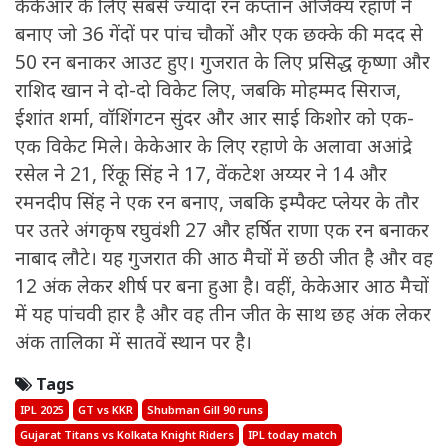
केकेआर के लिए सबसे ज्यादा रन कप्तान अजिंक्य रहाणे ने
बनाए जो 36 गेंदों पर पांच चौकों और एक छक्के की मदद से
50 रन बनाकर आउट हुए। गुजरात के लिए प्रसिद्ध कृष्णा और
राशिद खान ने दो-दो विकेट लिए, जबकि मोहम्मद सिराज,
ईशांत शर्मा, वॉशिंगटन सुंदर और आर साई किशोर को एक-
एक विकेट मिले। केकेआर के लिए रहाणे के अलावा अआंद्रे
रसेल ने 21, रिंकू सिंह ने 17, वेंकटेश अय्यर ने 14 और
रमनदीप सिंह ने एक रन बनाए, जबकि इम्पैक्ट प्लेयर के तौर
पर उतरे अंगकृष रघुवंशी 27 और हर्षित राणा एक रन बनाकर
नाबाद लौटे। यह गुजरात की आठ मैचों में छठी जीत है और वह
12 अंक लेकर शीर्ष पर बना हुआ है। वहीं, केकेआर आठ मैचों
में यह पांचवी हार है और वह तीन जीत के साथ छह अंक लेकर
अंक तालिका में सातवें स्थान पर है।
Tags
IPL 2025
GT vs KKR
Shubman Gill 90 runs
Gujarat Titans vs Kolkata Knight Riders
IPL today match