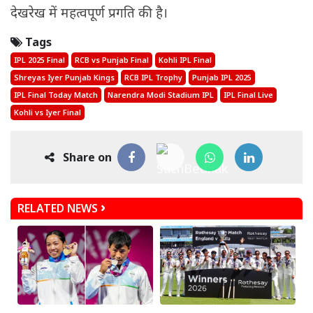
देखरेख में महत्वपूर्ण प्रगति की है।
Tags
IPL 2025 Final
RCB vs Punjab Final
Kohli IPL Final
Shreyas Iyer Punjab Kings
RCB IPL Trophy
Punjab IPL 2025
IPL Final Today Match
Narendra Modi Stadium IPL
IPL Final Live
Kohli vs Iyer Final
Share on
RELATED NEWS