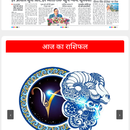
आज का राशिफल
‹
›