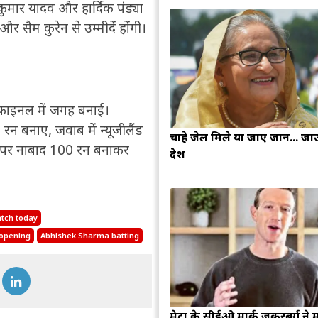
कुमार यादव और हार्दिक पंड्या
और सैम कुरेन से उम्मीदें होंगी।
र फाइनल में जगह बनाई।
 रन बनाए, जवाब में न्यूजीलैंड
चाहे जेल मिले या जाए जान... जा
ों पर नाबाद 100 रन बनाकर
देश
tch today
opening
Abhishek Sharma batting
मेटा के सीईओ मार्क जुकरबर्ग ने 