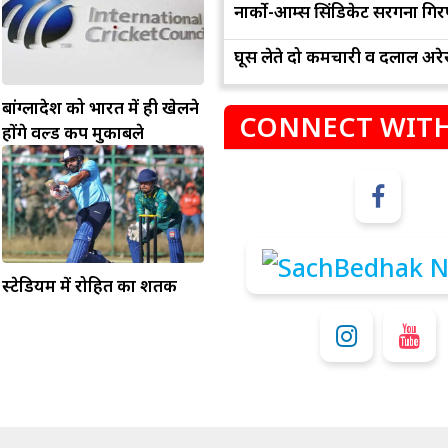
नार्को-आर्म्स सिंडिकेट सरगना गिर
घूस लेते दो कर्मचारी व दलाल अरेस
बांग्लादेश को भारत में ही खेलने
CONNECT WITH
होंगे वर्ल्ड कप मुकाबले
म
कुंभ
संभलकर रहे, जल्दबाजी नह
धनलाभ के अवसरों में वृद्धि के साथ अपनी योजनाओं
स्टेडियम में रोहित का शतक
विवादों से बचे।
पर काम करते रहे।