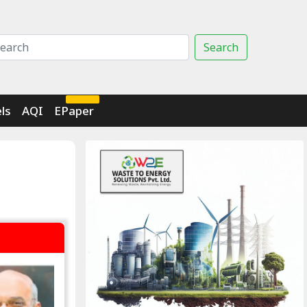
Search
Click Here
ls
AQI
EPaper