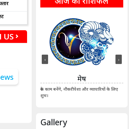
आज का राशिफल
फ्तार
्ट
 US
‹
›
ीन
मेष
ीं दिखाए। कानूनी वाद-
आर्
रुके काम बनेंगे, नौकरीपेशा और व्यापारियों के लिए
शुभ।
Gallery