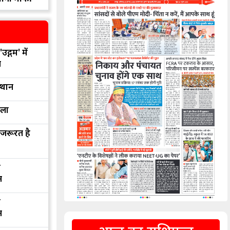
उद्गम' में
न
्थान
रला
 जरूरत है
द
न
द
न