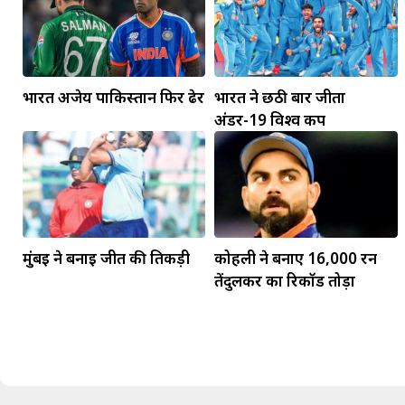
भारत अजेय पाकिस्तान फिर ढेर
भारत ने छठी बार जीता
अंडर-19 विश्व कप
मकर
धनु
सुखद पलों की प्राप्ति होगी। फिजूल के खर्चे बढ़ेंगे,
मुंबई ने बनाई जीत की तिकड़ी
कोहली ने बनाए 16,000 रन
सुख सुविधाओं में इजाफा होगा।
, कोई बड़ी डील हाथ लग सकती
तेंदुलकर का रिकॉर्ड तोड़ा