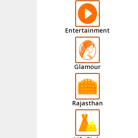
Entertainment
Glamour
Rajasthan