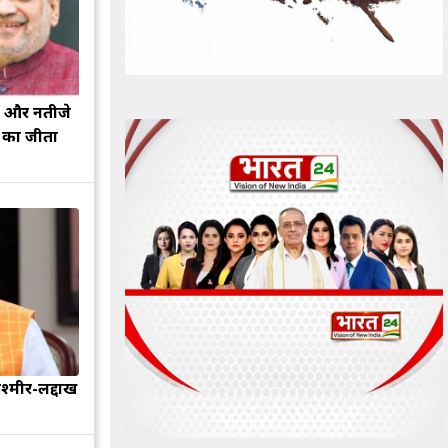
झ और नतीजे
ह का जीता
श्मीर-लद्दाख