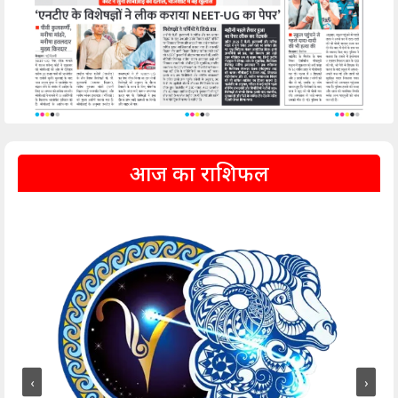
आज का राशिफल
‹
›