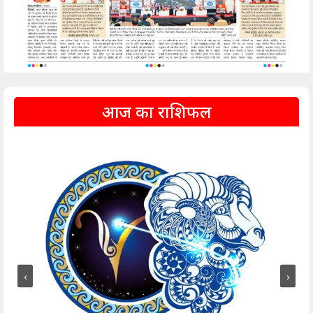
आज का राशिफल
‹
›