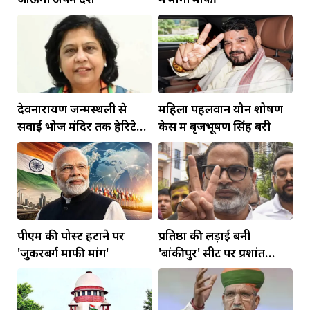
देवनारायण जन्मस्थली से
महिला पहलवान यौन शोषण
सवाई भोज मंदिर तक हेरिटेज
केस में बृजभूषण सिंह बरी
कॉरिडोर बनाने की मांग
पीएम की पोस्ट हटाने पर
प्रतिष्ठा की लड़ाई बनी
'जुकरबर्ग माफी मांगें'
'बांकीपुर' सीट पर प्रशांत
किशोर की जीत