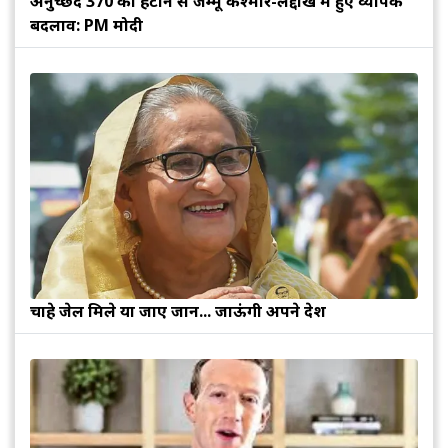
अनुच्छेद 370 को हटाने से जम्मू कश्मीर-लद्दाख में हुए व्यापक
बदलाव: PM मोदी
चाहे जेल मिले या जाए जान... जाऊंगी अपने देश