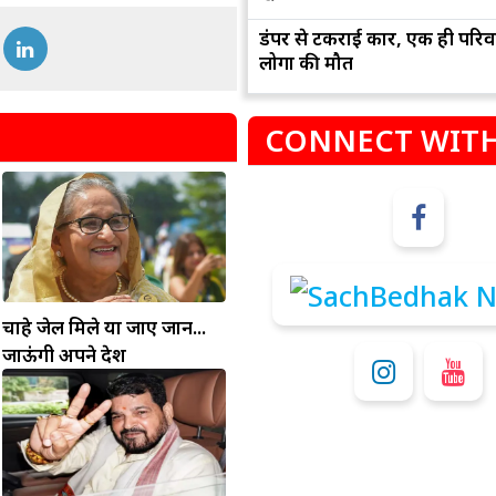
डंपर से टकराई कार, एक ही परिव
लोगों की मौत
CONNECT WITH
म
कुंभ
संभलकर रहे, जल्दबाजी नह
धनलाभ के अवसरों में वृद्धि के साथ अपनी योजनाओं
चाहे जेल मिले या जाए जान...
विवादों से बचे।
पर काम करते रहे।
जाऊंगी अपने देश