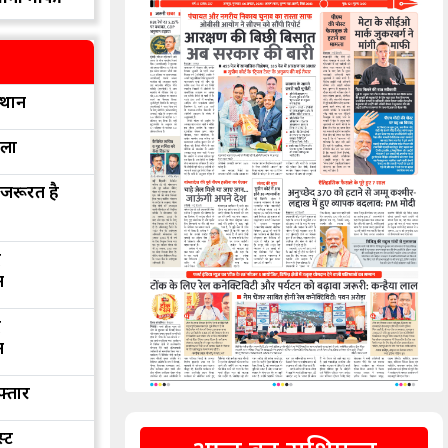
्थान
रला
 जरूरत है
द
न
द
न
फ्तार
्ट