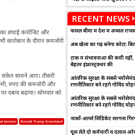
RECENT NEWS
फसल बीमा में देश में अव्वल राजस
ीन का शंघाई कंपोजिट और
में भी कारोबान के दौरान कमजोरी
अब खेलों का गढ़ बनेगा कोटा: बि
टोंक में संभावनाओं की कमी नहीं,
बेहतर इंफ्रास्ट्रक्चर की
मक संकेत सामने आए। तीसरी
आंतरिक सुरक्षा के सबसे भरोसेमं
आई कमी, रुपए की कमजोरी और
रणनीतिकार बने रहेंगे गोविंद मोह
र पर दबाव बढ़ाया। सोमवार को
आंतरिक सुरक्षा के सबसे भरोसेमं
रणनीतिकार बने रहेंगे गोविंद मोह
नार्को-आर्म्स सिंडिकेट सरगना गिर
cal tension
Donald Trump Greenland
घूस लेते दो कर्मचारी व दलाल अरेस