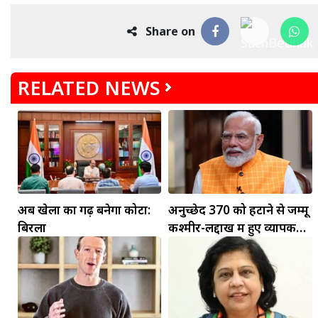
Share on
RELATED NEWS
मकर
धनु
सुखद पलों की प्राप्ति होगी। फिजूल के खर्चे बढ़ेंगे,
अब खेलों का गढ़ बनेगा कोटा:
अनुच्छेद 370 को हटाने से जम्मू
सुख सुविधाओं में इजाफा होगा।
, कोई बड़ी डील हाथ लग सकती
बिरला
कश्मीर-लद्दाख में हुए व्यापक
बदलाव: PM मोदी