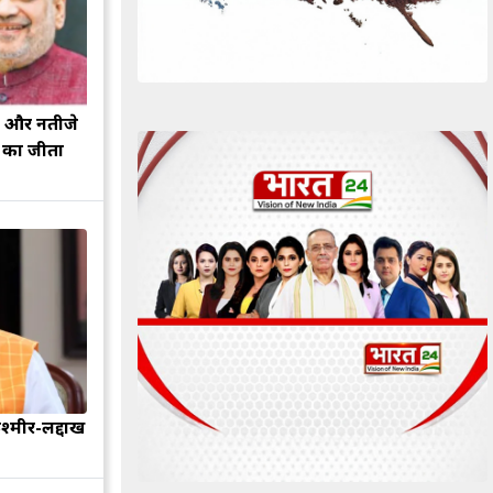
झ और नतीजे
ह का जीता
श्मीर-लद्दाख