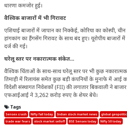
धारणा कमजोर हुई।
वैश्विक बाजारों में भी गिरावट
एशियाई बाजारों में जापान का निक्केई, कोरिया का कोस्पी, च
हांगकांग का हैंगसेंग गिरावट के साथ बंद हुए। यूरोपीय बाजारों 
दर्ज की गई।
घरेलू स्तर पर नकारात्मक संकेत...
वैश्विक चिंताओं के साथ-साथ घरेलू स्तर पर भी कुछ नकारात्
तिमाही में रिलायंस समेत कुछ बड़ी कंपनियों के मुनाफे में 
विदेशी संस्थागत निवेशकों (FII) की लगातार बिकवाली ने बाजा
एफआईआई ने 3,262 करोड़ रुपए के शेयर बेचे।
Tags
Sensex crash
Nifty fall today
Indian stock market news
global geopoliti
trade war fears
stock market selloff
BSE Sensex today
Nifty 50 today