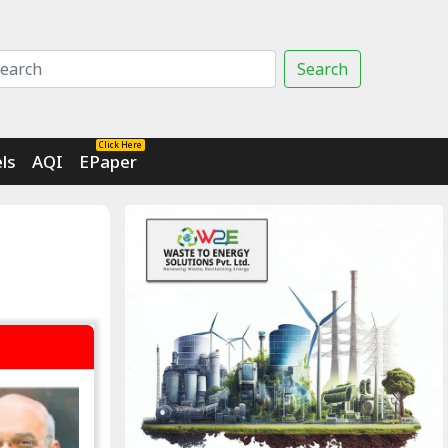
Search
Click Here
ls
AQI
EPaper