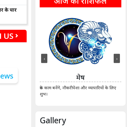
आज का राशिफल
ार के चार
 US
‹
›
ीन
मेष
ीं दिखाए। कानूनी वाद-
आर्
रुके काम बनेंगे, नौकरीपेशा और व्यापारियों के लिए
शुभ।
Gallery