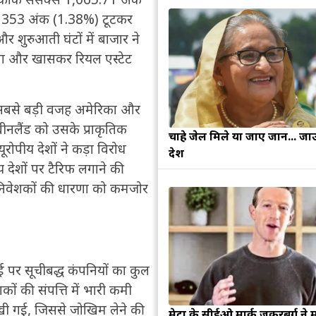
ी 353 अंक (1.38%) टूटकर
शुरुआती घंटों में बाजार ने
िंग और खासकर रियल एस्टेट
ी सबसे बड़ी वजह अमेरिका और
्रीनलैंड को उसके प्राकृतिक
चाहे जेल मिले या जाए जान... जा
रोपीय देशों ने कड़ा विरोध
देश
ीय देशों पर टैरिफ लगाने की
े निवेशकों की धारणा को कमजोर
पर सूचीबद्ध कंपनियों का कुल
ं की संपत्ति में भारी कमी
ेखी गई, जिससे जोखिम लेने की
मेटा के सीईओ मार्क जुकरबर्ग ने 