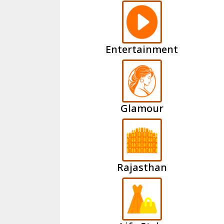
Entertainment
Glamour
Rajasthan