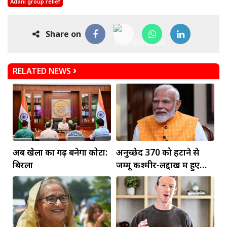
Adani group relief
Share on
RELATED NEWS
अब खेलों का गढ़ बनेगा कोटा:
अनुच्छेद 370 को हटाने से
बिरला
जम्मू कश्मीर-लद्दाख में हुए
व्यापक बदलाव: PM मोदी