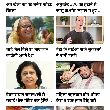
अब खेलों का गढ़ बनेगा कोटा:
अनुच्छेद 370 को हटाने से
बिरला
जम्मू कश्मीर-लद्दाख में हुए
व्यापक बदलाव: PM मोदी
चाहे जेल मिले या जाए जान...
मेटा के सीईओ मार्क जुकरबर्ग
जाऊंगी अपने देश
ने मांगी माफी
देवनारायण जन्मस्थली से
महिला पहलवान यौन शोषण
सवाई भोज मंदिर तक हेरिटेज
केस में बृजभूषण सिंह बरी
कॉरिडोर बनाने की मांग