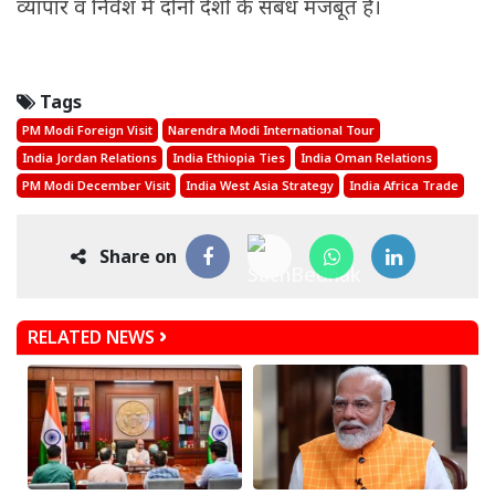
व्यापार व निवेश में दोनों देशों के संबंध मजबूत हैं।
Tags
PM Modi Foreign Visit
Narendra Modi International Tour
India Jordan Relations
India Ethiopia Ties
India Oman Relations
PM Modi December Visit
India West Asia Strategy
India Africa Trade
Share on
RELATED NEWS