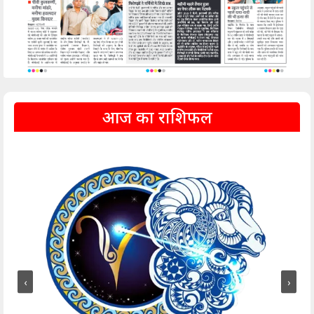
आज का राशिफल
‹
›