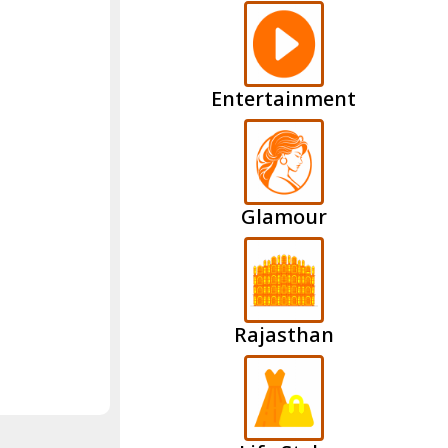
Entertainment
Glamour
Rajasthan