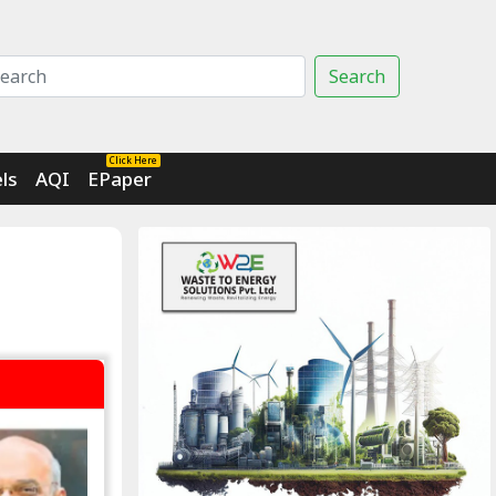
Search
Click Here
ls
AQI
EPaper