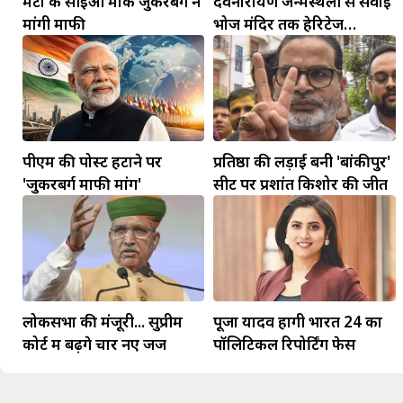
मेटा के सीईओ मार्क जुकरबर्ग ने
देवनारायण जन्मस्थली से सवाई
मांगी माफी
भोज मंदिर तक हेरिटेज
कॉरिडोर बनाने की मांग
पीएम की पोस्ट हटाने पर
प्रतिष्ठा की लड़ाई बनी 'बांकीपुर'
'जुकरबर्ग माफी मांगें'
सीट पर प्रशांत किशोर की जीत
लोकसभा की मंजूरी... सुप्रीम
पूजा यादव होंगी भारत 24 का
कोर्ट में बढ़ेंगे चार नए जज
पॉलिटिकल रिपोर्टिंग फेस