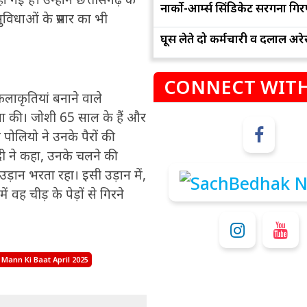
नार्को-आर्म्स सिंडिकेट सरगना गिर
 सुविधाओं के प्रसार का भी
घूस लेते दो कर्मचारी व दलाल अरेस
CONNECT WITH
र कलाकृतियां बनाने वाले
हना की। जोशी 65 साल के हैं और
ें पोलियो ने उनके पैरों की
ी ने कहा, उनके चलने की
म
कुंभ
़ान भरता रहा। इसी उड़ान में,
संभलकर रहे, जल्दबाजी नह
धनलाभ के अवसरों में वृद्धि के साथ अपनी योजनाओं
ह चीड़ के पेड़ों से गिरने
विवादों से बचे।
पर काम करते रहे।
 Mann Ki Baat April 2025