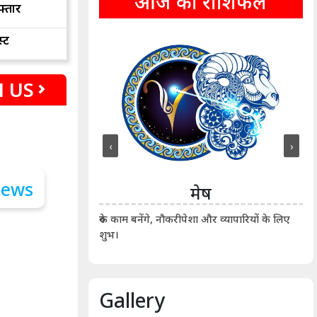
आज का राशिफल
फ्तार
्ट
 US
‹
›
ीन
मेष
ीं दिखाए। कानूनी वाद-
आर्
रुके काम बनेंगे, नौकरीपेशा और व्यापारियों के लिए
शुभ।
Gallery