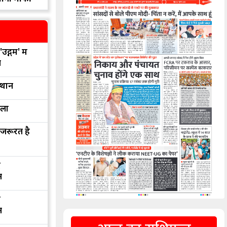
उद्गम' में
न
्थान
रला
 जरूरत है
द
न
द
न