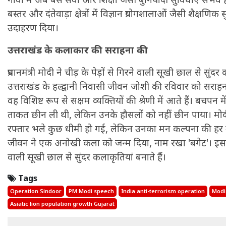
बस्तर और दंतेवाड़ा क्षेत्रों में विज्ञान प्रयोगशालाओं जैसी शैक्षणिक
उदाहरण दिया।
उत्तराखंड के कलाकार की सराहना की
प्रधानमंत्री मोदी ने चीड़ के पेड़ों से गिरने वाली सूखी छाल से सुंद
उत्तराखंड के हल्द्वानी निवासी जीवन जोशी की रविवार को सरा
वह विशिष्ट रूप से सक्षम व्यक्तियों की श्रेणी में आते हैं। बचपन म
ताकत छीन ली थी, लेकिन उनके हौसलों को नहीं छीन पाया। मोद
मकर
रफ्तार भले कुछ धीमी हो गई, लेकिन उनका मन कल्पना की हर उड
धनु
सुखद पलों की प्राप्ति होगी। फिजूल के खर्चे बढ़ेंगे,
जीवन ने एक अनोखी कला को जन्म दिया, नाम रखा 'बगेट'। इसमें व
सुख सुविधाओं में इजाफा होगा।
, कोई बड़ी डील हाथ लग सकती
वाली सूखी छाल से सुंदर कलाकृतियां बनाते हैं।
Tags
Operation Sindoor
PM Modi speech
India anti-terrorism operation
Modi
Asiatic lion population growth Gujarat