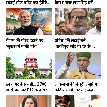
सवाई भोज मंदिर तक हेरिटेज
केस में बृजभूषण सिंह बरी
कॉरिडोर बनाने की मांग
पीएम की पोस्ट हटाने पर
प्रतिष्ठा की लड़ाई बनी
'जुकरबर्ग माफी मांगें'
'बांकीपुर' सीट पर प्रशांत
किशोर की जीत
छात्रों पर केस नहीं... 2700
लोकसभा की मंजूरी... सुप्रीम
आरोपियों पर FIR बरकरार
कोर्ट में बढ़ेंगे चार नए जज