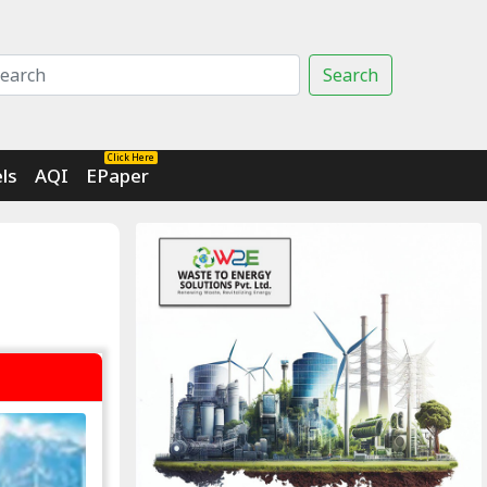
Search
Click Here
ls
AQI
EPaper