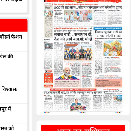
मॉडर्न फैशन
 खेल की
 विश्वासः
ुर में
अगस्त को