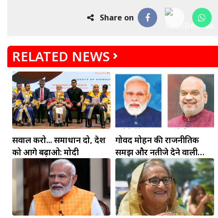
Share on
RELATED NEWS
सवाल करो... समाधान दो, देश
गोविंद मोहन की राजनीतिक
को आगे बढ़ाओ: मोदी
समझ और नतीजे देने वाली
कार्यशैली ने अमित शाह का
जीता भरोसा: डॉ. जगदीश चंद्र