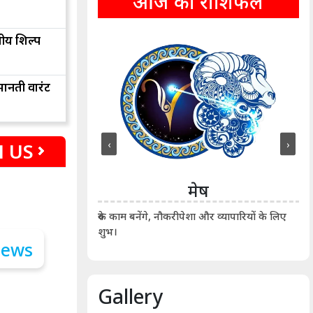
आज का राशिफल
तीय शिल्प
ानती वारंट
‹
›
 US
ीन
मेष
ीं दिखाए। कानूनी वाद-
आर्
रुके काम बनेंगे, नौकरीपेशा और व्यापारियों के लिए
शुभ।
Gallery