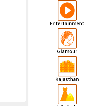
Entertainment
Glamour
Rajasthan