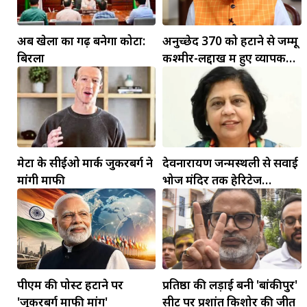
अब खेलों का गढ़ बनेगा कोटा:
अनुच्छेद 370 को हटाने से जम्मू
बिरला
कश्मीर-लद्दाख में हुए व्यापक
बदलाव: PM मोदी
मेटा के सीईओ मार्क जुकरबर्ग ने
देवनारायण जन्मस्थली से सवाई
मांगी माफी
भोज मंदिर तक हेरिटेज
कॉरिडोर बनाने की मांग
पीएम की पोस्ट हटाने पर
प्रतिष्ठा की लड़ाई बनी 'बांकीपुर'
'जुकरबर्ग माफी मांगें'
सीट पर प्रशांत किशोर की जीत