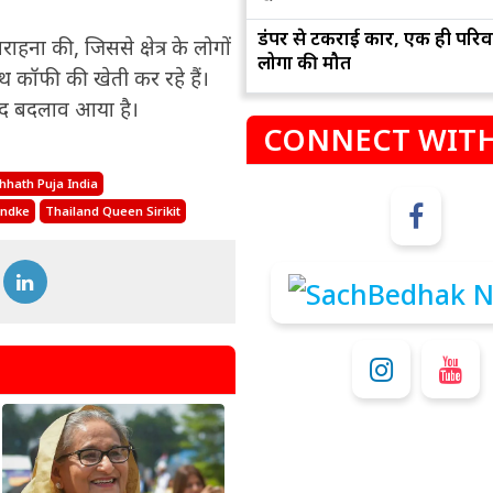
डंपर से टकराई कार, एक ही परिव
ाहना की, जिससे क्षेत्र के लोगों
लोगों की मौत
ाथ कॉफी की खेती कर रहे हैं।
ुखद बदलाव आया है।
CONNECT WITH
hhath Puja India
undke
Thailand Queen Sirikit
म
कुंभ
संभलकर रहे, जल्दबाजी नह
धनलाभ के अवसरों में वृद्धि के साथ अपनी योजनाओं
विवादों से बचे।
पर काम करते रहे।