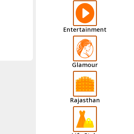
Entertainment
Glamour
Rajasthan