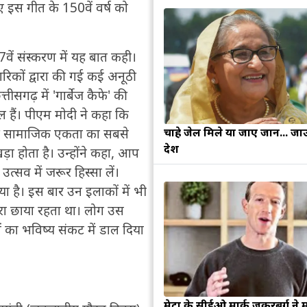
ुए इस गीत के 150वें वर्ष को
वें संस्करण में यह बात कही।
ागरिकों द्वारा की गई कई अनूठी
तीसगढ़ में 'गार्बेज कैफे' की
िल हैं। पीएम मोदी ने कहा कि
चाहे जेल मिले या जाए जान... जा
 की सामाजिक एकता का सबसे
देश
़ा होता है। उन्होंने कहा, आप
त्सव में जरूर हिस्सा लें।
या है। इस बार उन इलाकों में भी
रा छाया रहता था। लोग उस
ं का भविष्य संकट में डाल दिया
मेटा के सीईओ मार्क जुकरबर्ग ने 