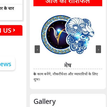
आज का राशिफल
ार के चार
 US
‹
›
ीन
मेष
ीं दिखाए। कानूनी वाद-
आर्
रुके काम बनेंगे, नौकरीपेशा और व्यापारियों के लिए
शुभ।
Gallery