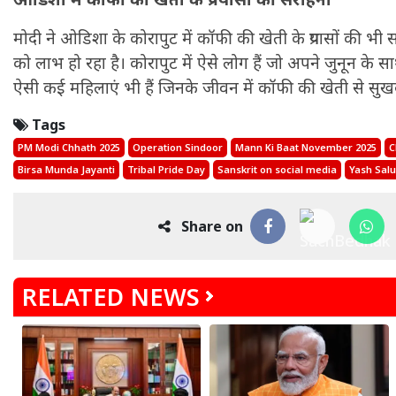
मोदी ने ओडिशा के कोरापुट में कॉफी की खेती के प्रयासों की भी सर
को लाभ हो रहा है। कोरापुट में ऐसे लोग हैं जो अपने जुनून के स
ऐसी कई महिलाएं भी हैं जिनके जीवन में कॉफी की खेती से स
Tags
PM Modi Chhath 2025
Operation Sindoor
Mann Ki Baat November 2025
C
Birsa Munda Jayanti
Tribal Pride Day
Sanskrit on social media
Yash Sal
मकर
Share on
धनु
सुखद पलों की प्राप्ति होगी। फिजूल के खर्चे बढ़ेंगे,
सुख सुविधाओं में इजाफा होगा।
, कोई बड़ी डील हाथ लग सकती
RELATED NEWS