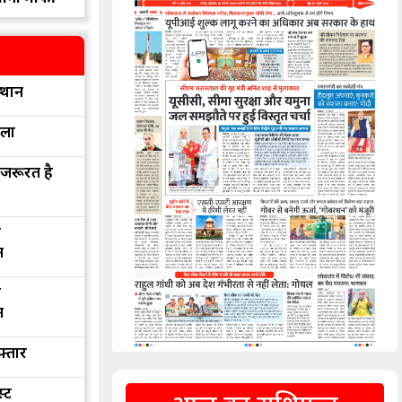
्थान
रला
 जरूरत है
द
न
द
न
फ्तार
्ट