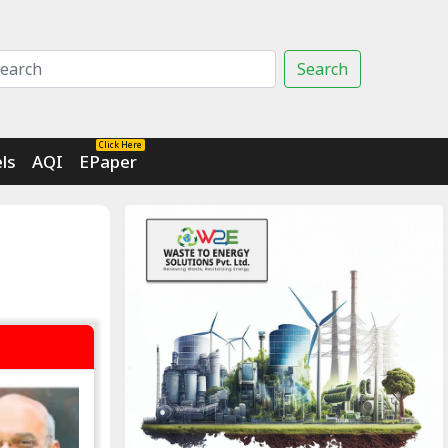
Search
Click Here
ls
AQI
EPaper