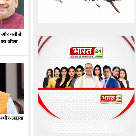
झ और नतीजे
ह का जीता
श्मीर-लद्दाख