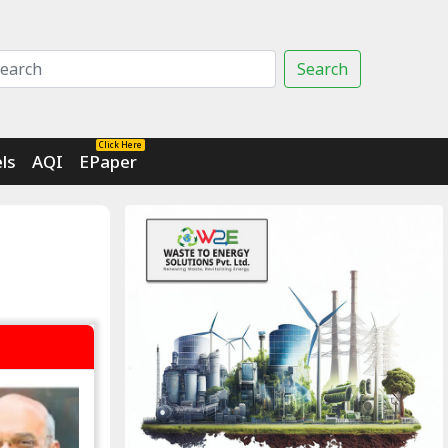
Search
Click Here
ls
AQI
EPaper