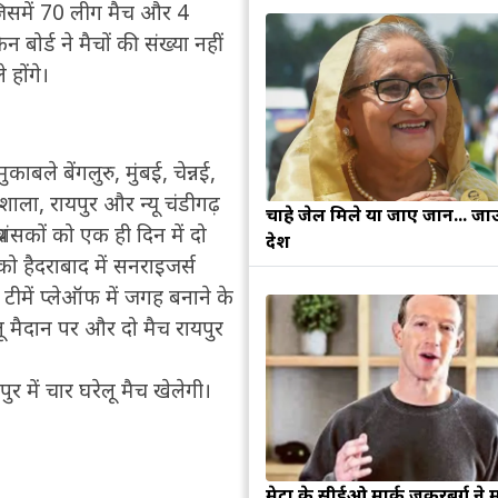
िसमें 70 लीग मैच और 4
बोर्ड ने मैचों की संख्या नहीं
होंगे।
ले बेंगलुरु, मुंबई, चेन्नई,
ला, रायपुर और न्यू चंडीगढ़
चाहे जेल मिले या जाए जान... जा
्रशंसकों को एक ही दिन में दो
देश
ो हैदराबाद में सनराइजर्स
ीमें प्लेऑफ में जगह बनाने के
लू मैदान पर और दो मैच रायपुर
र में चार घरेलू मैच खेलेगी।
मेटा के सीईओ मार्क जुकरबर्ग ने 