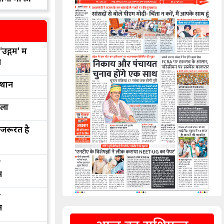
उद्गम' में
न
्थान
रला
 जरूरत है
द
न
द
न