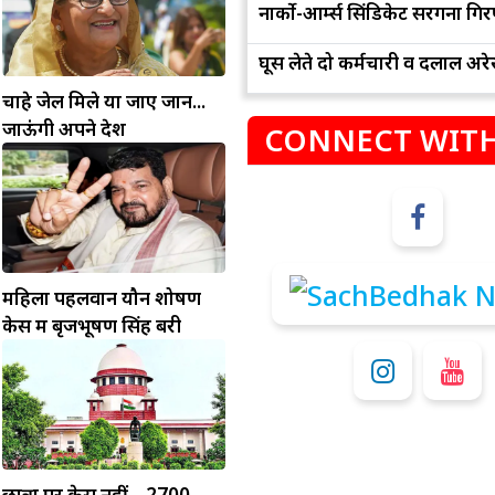
नार्को-आर्म्स सिंडिकेट सरगना गिर
घूस लेते दो कर्मचारी व दलाल अरेस
चाहे जेल मिले या जाए जान...
जाऊंगी अपने देश
CONNECT WITH
म
कुंभ
महिला पहलवान यौन शोषण
संभलकर रहे, जल्दबाजी नह
धनलाभ के अवसरों में वृद्धि के साथ अपनी योजनाओं
केस में बृजभूषण सिंह बरी
विवादों से बचे।
पर काम करते रहे।
छात्रों पर केस नहीं... 2700