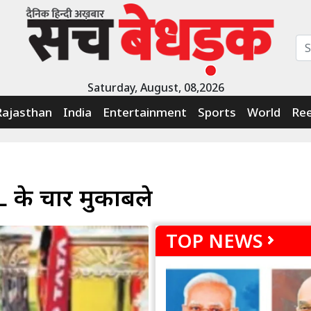
Saturday, August, 08,2026
Rajasthan
India
Entertainment
Sports
World
Ree
IPL के चार मुकाबले
TOP NEWS