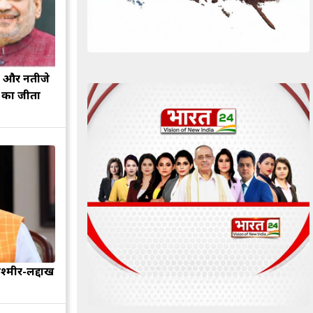
झ और नतीजे
ह का जीता
श्मीर-लद्दाख