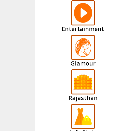
Entertainment
Glamour
Rajasthan