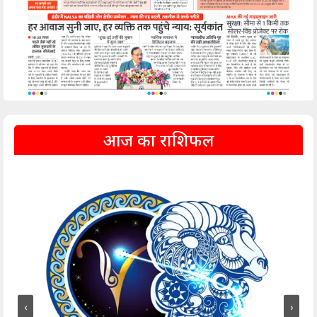
आज का राशिफल
‹
›