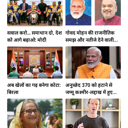
सवाल करो... समाधान दो, देश
गोविंद मोहन की राजनीतिक
को आगे बढ़ाओ: मोदी
समझ और नतीजे देने वाली
कार्यशैली ने अमित शाह का
जीता भरोसा: डॉ. जगदीश चंद्र
अब खेलों का गढ़ बनेगा कोटा:
अनुच्छेद 370 को हटाने से
बिरला
जम्मू कश्मीर-लद्दाख में हुए
व्यापक बदलाव: PM मोदी