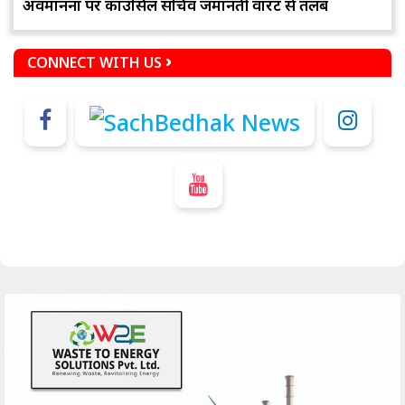
अवमानना पर काउंसिल सचिव जमानती वारंट से तलब
CONNECT WITH US