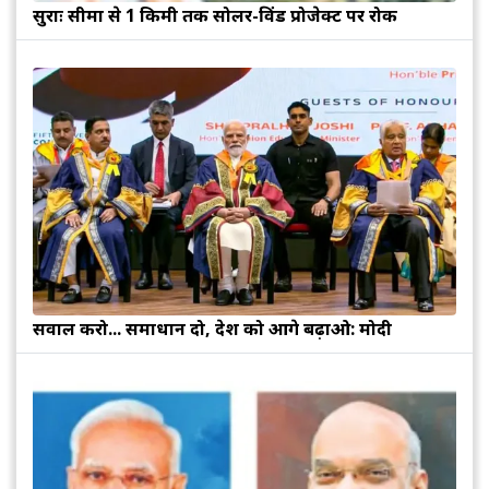
सुरक्षाः सीमा से 1 किमी तक सोलर-विंड प्रोजेक्ट पर रोक
सवाल करो... समाधान दो, देश को आगे बढ़ाओ: मोदी