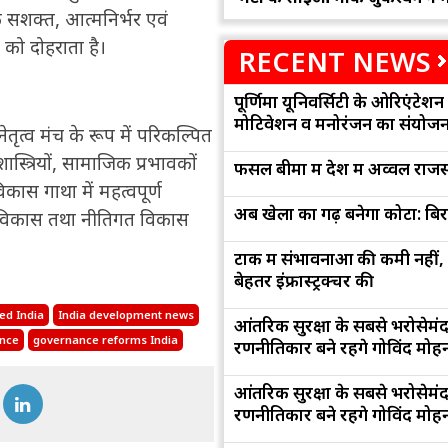
क सशक्त, आत्मनिर्भर एवं
 को दोहराता है।
RECENT NEWS
पूर्णिमा यूनिवर्सिटी के ओरिएंटेशन '
मोटिवेशन व मनोरंजन का संयोज
तृत्व मंच के रूप में परिकल्पित
ास्त्रियों, सामाजिक प्रभावकों
फसल बीमा में देश में अव्वल राजस
कास गाथा में महत्वपूर्ण
अब खेलों का गढ़ बनेगा कोटा: बि
शी विकास तथा नीतिगत विकास
टोंक में संभावनाओं की कमी नहीं,
बेहतर इंफ्रास्ट्रक्चर की
ed India
India development news
आंतरिक सुरक्षा के सबसे भरोसेमं
ence
governance reforms India
रणनीतिकार बने रहेंगे गोविंद मोह
आंतरिक सुरक्षा के सबसे भरोसेमं
रणनीतिकार बने रहेंगे गोविंद मोह