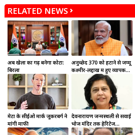
RELATED NEWS
अब खेलों का गढ़ बनेगा कोटा:
अनुच्छेद 370 को हटाने से जम्मू
बिरला
कश्मीर-लद्दाख में हुए व्यापक
मकर
बदलाव: PM मोदी
धनु
सुखद पलों की प्राप्ति होगी। फिजूल के खर्चे बढ़ेंगे,
सुख सुविधाओं में इजाफा होगा।
, कोई बड़ी डील हाथ लग सकती
मेटा के सीईओ मार्क जुकरबर्ग ने
देवनारायण जन्मस्थली से सवाई
मांगी माफी
भोज मंदिर तक हेरिटेज
कॉरिडोर बनाने की मांग