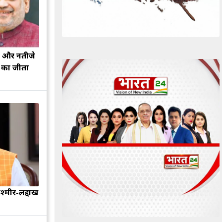
झ और नतीजे
ह का जीता
श्मीर-लद्दाख