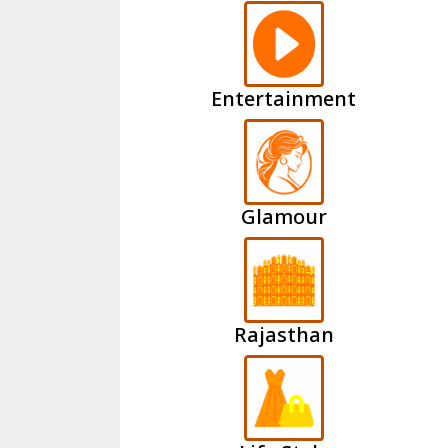
Entertainment
Glamour
Rajasthan