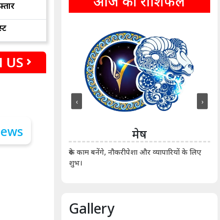
आज का राशिफल
फ्तार
्ट
 US
‹
›
ीन
मेष
ीं दिखाए। कानूनी वाद-
आर्
रुके काम बनेंगे, नौकरीपेशा और व्यापारियों के लिए
शुभ।
Gallery