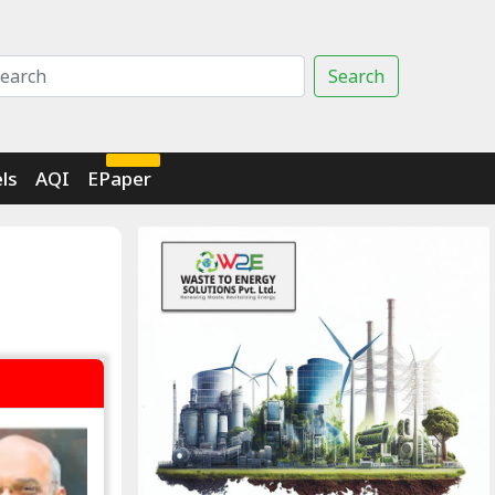
Search
Click Here
ls
AQI
EPaper