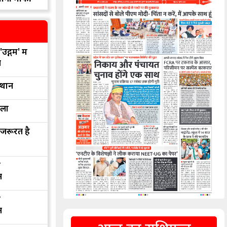
उद्गम' में
न
्थान
रला
 जरूरत है
द
न
द
न