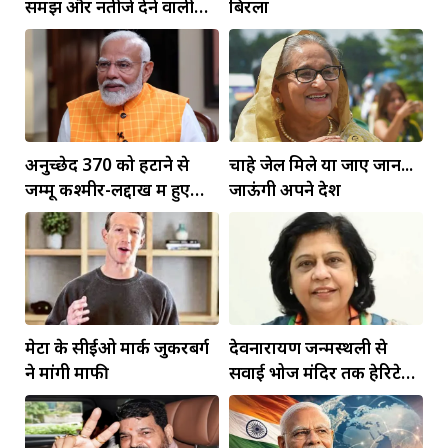
समझ और नतीजे देने वाली
बिरला
कार्यशैली ने अमित शाह का
जीता भरोसा: डॉ. जगदीश चंद्र
अनुच्छेद 370 को हटाने से
चाहे जेल मिले या जाए जान...
जम्मू कश्मीर-लद्दाख में हुए
जाऊंगी अपने देश
व्यापक बदलाव: PM मोदी
मेटा के सीईओ मार्क जुकरबर्ग
देवनारायण जन्मस्थली से
ने मांगी माफी
सवाई भोज मंदिर तक हेरिटेज
कॉरिडोर बनाने की मांग