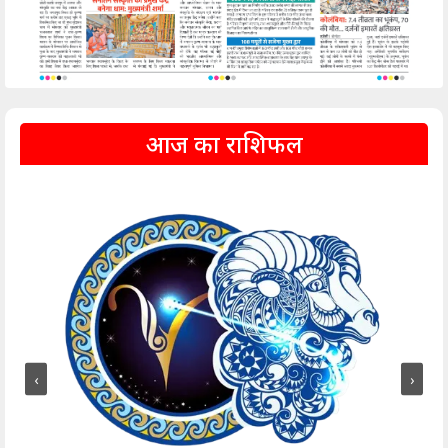
आज का राशिफल
‹
›