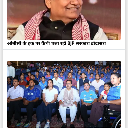
ओबीसी के हक पर कैंची चला रही BJP सरकारः डोटासरा