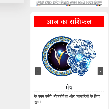
आज का राशिफल
‹
›
ीन
मेष
ीं दिखाए। कानूनी वाद-
आर्
रुके काम बनेंगे, नौकरीपेशा और व्यापारियों के लिए
शुभ।