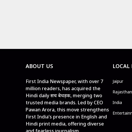
ABOUT US
LOCAL
First India Newspaper, with over 7
Jaipur
million readers, has acquired the
Rajasthan
Hindi daily सच बेधड़क, merging two
trusted media brands. Led by CEO
India
Pawan Arora, this move strengthens
Entertain
First India’s presence in English and
Hindi print media, offering diverse
and fearless journalism.