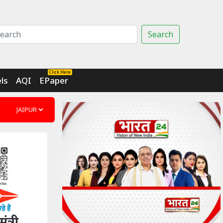
Search
Click Here
ls
AQI
EPaper