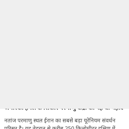
क्या किया अमेरिका ने
अमेरिका ने ईरानी परमाणु सुविधाओं पर अपने हमलों में बंकर
बस्टर बम जीयूबी-57ए। बी मैसिव ऑर्डनेंस पेनेट्रेटर
(एमओपी) बम का इस्तेमाल किया।
30 टॉम हॉक क्रूज मिसाइल से भी बनाया निशाना
अमेरिका ने 30 टॉमहॉक क्रूज मिसाइलों से भी ईरान के
परमाणु ठिकानों को निशाना बनाया। जमीन में अंदर तक
हमला करने वाली लंबी दूरी की मिसाइल को अमेरिकी जहाजों
और पनडुब्बियों से लॉन्च किया जा सकता है। यह मिसाइल
सैटेलाइट कम्युनिकेशन के जरिए उड़ान के दौरान लक्ष्य बदल
भी सकती है।
अमेरिकी हमले के शिकार परमाणु केंद्रों का यह था महत्व
नतांज परमाणु स्थल ईरान का सबसे बड़ा यूरेनियम संवर्धन
परिसर है। यह तेहरान से करीब 250 किलोमीटर दक्षिण में