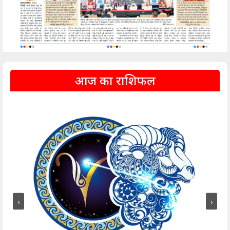
आज का राशिफल
‹
›