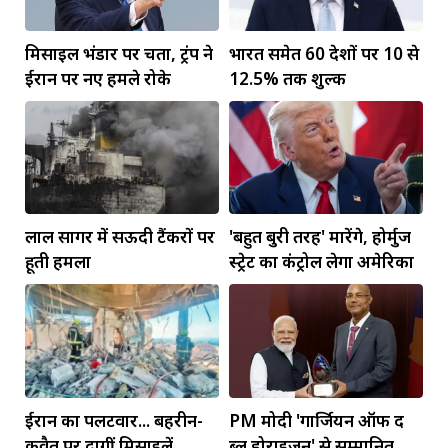
मिसाइल भंडार पर चिंता, ट्रंप ने
भारत समेत 60 देशों पर 10 से
ईरान पर नए हमले रोके
12.5% तक शुल्क
लाल सागर में सऊदी टैंकरों पर
'बहुत बुरी तरह' मारेंगे, होर्मुज
हूती हमला
स्ट्रेट का कंट्रोल लेगा अमेरिका
ईरान का पलटवार... बहरीन-
PM मोदी 'गार्जियन ऑफ द
कुवैत पर दागीं मिसाइलें
ब्लू होराइजन' से सम्मानित