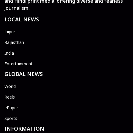
and Hindi print media, offering diverse and fearless
journalism.
LOCAL NEWS
Jaipur
Rajasthan
India
Entertainment
GLOBAL NEWS
World
Reels
ePaper
Sports
INFORMATION