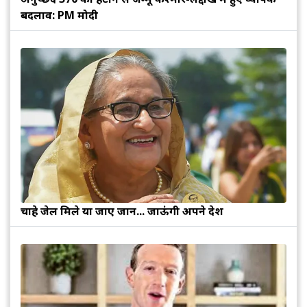
बदलाव: PM मोदी
चाहे जेल मिले या जाए जान... जाऊंगी अपने देश