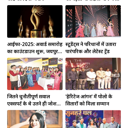
उम्मीद
आईफा-2025: अवार्ड समारोह
स्टूडेंट्स ने परिधानों में उतारा
का काउंटडाउन शुरू, जयपुर में
पारंपरिक और लेटेस्ट ट्रेंड
आज से शुरू होंगे कार्यक्रम
वुमन एम्पावरमेंट पर बात
करेंगी 'धक धक...
जितने चुनौतीपूर्ण सवाल
'हेरिटेज आंगन' में पोलो के
एक्सपर्ट के थे उतने ही जोश
सितारों को मिला सम्मान
भरे थे युवाओं के जवाब