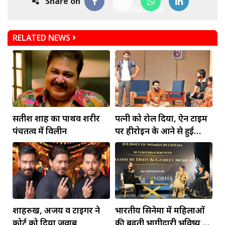
Share on
RELATED NEWS
सतीश शाह का पार्थिव शरीर
पत्नी को रोल दिया, ऐन टाइम
पंचतत्व में विलीन
पर हीरोइन के आने से हुई
गड़बड़
शाहरुख, अजय व टाइगर ने
भारतीय सिनेमा में महिलाओं
कोर्ट को दिया जवाब
की बढ़ती भागीदारी भविष्य की