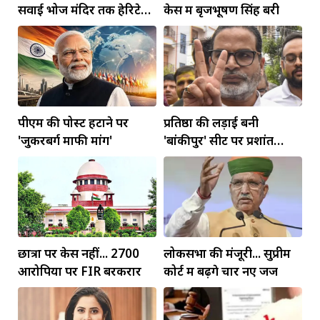
सवाई भोज मंदिर तक हेरिटेज
केस में बृजभूषण सिंह बरी
कॉरिडोर बनाने की मांग
पीएम की पोस्ट हटाने पर
प्रतिष्ठा की लड़ाई बनी
'जुकरबर्ग माफी मांगें'
'बांकीपुर' सीट पर प्रशांत
किशोर की जीत
छात्रों पर केस नहीं... 2700
लोकसभा की मंजूरी... सुप्रीम
आरोपियों पर FIR बरकरार
कोर्ट में बढ़ेंगे चार नए जज