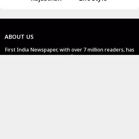
ABOUT US
First India Newspaper, with over 7 million readers, has
acquired the Hindi daily सच बेधड़क, merging two
trusted media brands. Led by CEO Pawan Arora, this
move strengthens First India’s presence in English
and Hindi print media, offering diverse and fearless
journalism.
LOCAL NEWS
Jaipur
Rajasthan
India