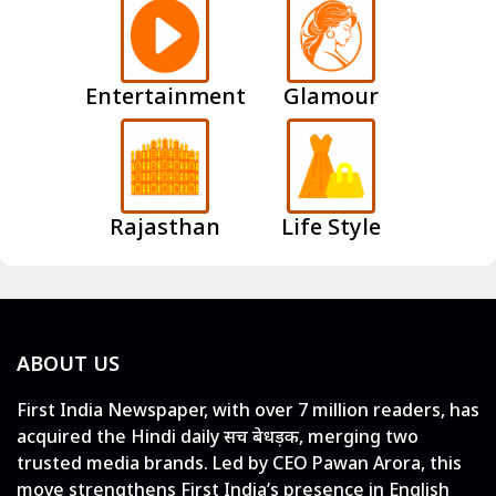
Entertainment
Glamour
Rajasthan
Life Style
ABOUT US
First India Newspaper, with over 7 million readers, has
acquired the Hindi daily सच बेधड़क, merging two
trusted media brands. Led by CEO Pawan Arora, this
move strengthens First India’s presence in English