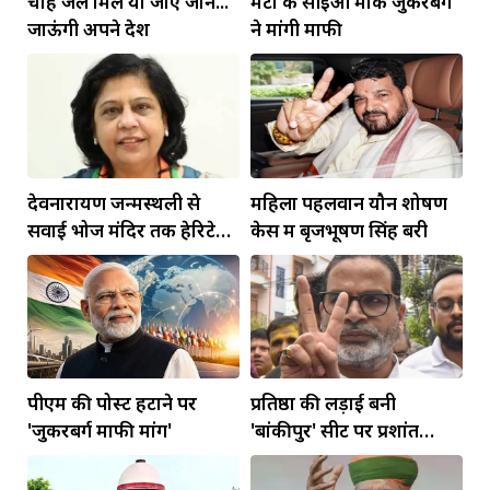
चाहे जेल मिले या जाए जान...
मेटा के सीईओ मार्क जुकरबर्ग
जाऊंगी अपने देश
ने मांगी माफी
देवनारायण जन्मस्थली से
महिला पहलवान यौन शोषण
सवाई भोज मंदिर तक हेरिटेज
केस में बृजभूषण सिंह बरी
कॉरिडोर बनाने की मांग
पीएम की पोस्ट हटाने पर
प्रतिष्ठा की लड़ाई बनी
'जुकरबर्ग माफी मांगें'
'बांकीपुर' सीट पर प्रशांत
किशोर की जीत