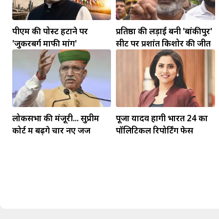
पीएम की पोस्ट हटाने पर
प्रतिष्ठा की लड़ाई बनी 'बांकीपुर'
'जुकरबर्ग माफी मांगें'
सीट पर प्रशांत किशोर की जीत
मकर
लोकसभा की मंजूरी... सुप्रीम
पूजा यादव होंगी भारत 24 का
धनु
कोर्ट में बढ़ेंगे चार नए जज
पॉलिटिकल रिपोर्टिंग फेस
सुखद पलों की प्राप्ति होगी। फिजूल के खर्चे बढ़ेंगे,
सुख सुविधाओं में इजाफा होगा।
, कोई बड़ी डील हाथ लग सकती