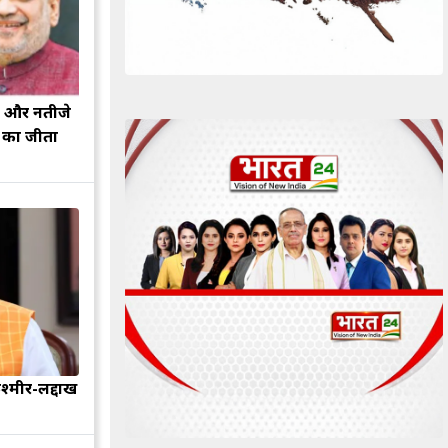
झ और नतीजे
ह का जीता
श्मीर-लद्दाख