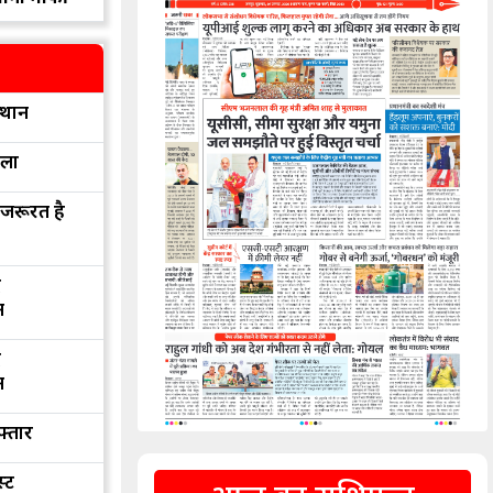
्थान
रला
 जरूरत है
द
न
द
न
फ्तार
्ट