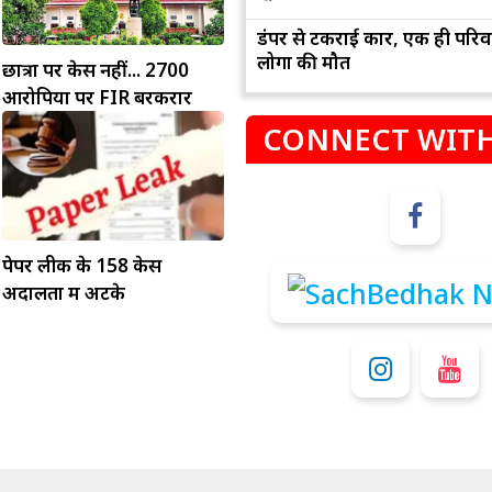
डंपर से टकराई कार, एक ही परिव
लोगों की मौत
छात्रों पर केस नहीं... 2700
आरोपियों पर FIR बरकरार
CONNECT WITH
म
कुंभ
पेपर लीक के 158 केस
अदालतों में अटके
संभलकर रहे, जल्दबाजी नह
धनलाभ के अवसरों में वृद्धि के साथ अपनी योजनाओं
विवादों से बचे।
पर काम करते रहे।