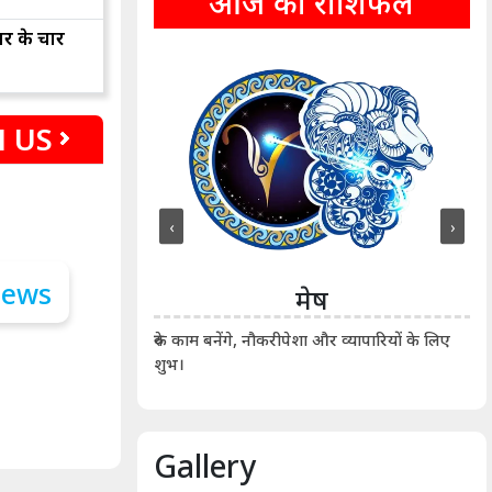
आज का राशिफल
ार के चार
 US
‹
›
ीन
मेष
ीं दिखाए। कानूनी वाद-
आर्
रुके काम बनेंगे, नौकरीपेशा और व्यापारियों के लिए
शुभ।
Gallery