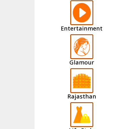
Entertainment
Glamour
Rajasthan