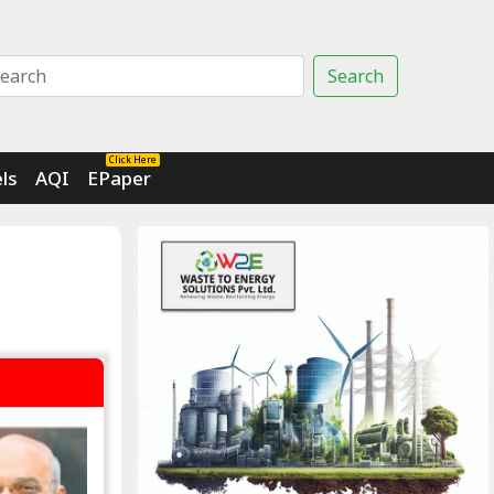
Search
Click Here
ls
AQI
EPaper