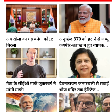
अब खेलों का गढ़ बनेगा कोटा:
अनुच्छेद 370 को हटाने से जम्मू
बिरला
कश्मीर-लद्दाख में हुए व्यापक
बदलाव: PM मोदी
मेटा के सीईओ मार्क जुकरबर्ग ने
देवनारायण जन्मस्थली से सवाई
मांगी माफी
भोज मंदिर तक हेरिटेज
कॉरिडोर बनाने की मांग