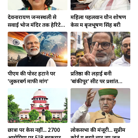
देवनारायण जन्मस्थली से
महिला पहलवान यौन शोषण
सवाई भोज मंदिर तक हेरिटेज
केस में बृजभूषण सिंह बरी
कॉरिडोर बनाने की मांग
पीएम की पोस्ट हटाने पर
प्रतिष्ठा की लड़ाई बनी
'जुकरबर्ग माफी मांगें'
'बांकीपुर' सीट पर प्रशांत
किशोर की जीत
छात्रों पर केस नहीं... 2700
लोकसभा की मंजूरी... सुप्रीम
आरोपियों पर FIR बरकरार
कोर्ट में बढ़ेंगे चार नए जज