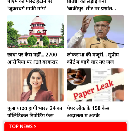
पीएम की पोस्ट हटाने पर
प्रतिष्ठा की लड़ाई बनी
'जुकरबर्ग माफी मांगें'
'बांकीपुर' सीट पर प्रशांत
किशोर की जीत
छात्रों पर केस नहीं... 2700
लोकसभा की मंजूरी... सुप्रीम
आरोपियों पर FIR बरकरार
कोर्ट में बढ़ेंगे चार नए जज
पूजा यादव होंगी भारत 24 का
पेपर लीक के 158 केस
पॉलिटिकल रिपोर्टिंग फेस
अदालतों में अटके
TOP NEWS