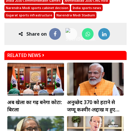
India 2030 Commonwealth Games
Ahmedabad 2030 CWG host
Narendra Modi sports cabinet decision
India sports news
Gujarat sports infrastructure
Narendra Modi Stadium
Share on
RELATED NEWS
अब खेलों का गढ़ बनेगा कोटा:
अनुच्छेद 370 को हटाने से
बिरला
जम्मू कश्मीर-लद्दाख में हुए
व्यापक बदलाव: PM मोदी