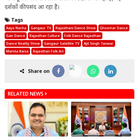
दर्शकों की पसंद आ रहा है।
Tags
Aayo Nacha
Gangaur TV
Rajasthani Dance Show
Ghoomar Dance
Gair Dance
Rajasthan Culture
Folk Dance Rajasthan
Dance Reality Show
Gangaur Satellite TV
Ajit Singh Tanwar
Mamta Baisa
Rajasthan Folk Art
Share on
RELATED NEWS