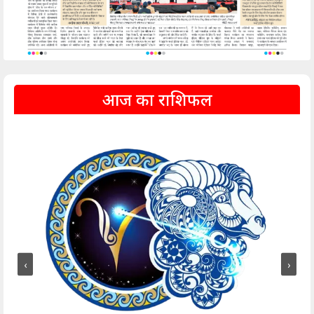
आज का राशिफल
‹
›