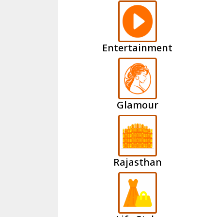
Entertainment
Glamour
Rajasthan