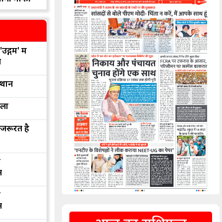
उद्गम' में
न
्थान
रला
 जरूरत है
द
न
द
न