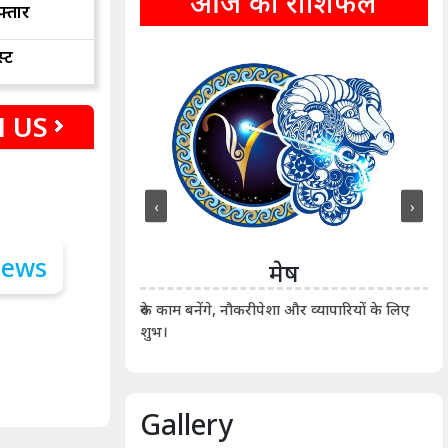
आज का राशिफल
फ्तार
्ट
 US
‹
›
ीन
मेष
ीं दिखाए। कानूनी वाद-
आर्
रुके काम बनेंगे, नौकरीपेशा और व्यापारियों के लिए
शुभ।
Gallery