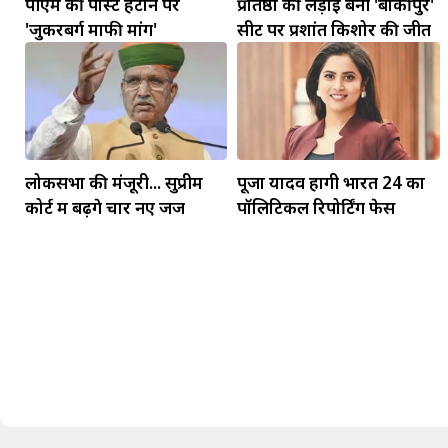
पीएम की पोस्ट हटाने पर
प्रतिष्ठा की लड़ाई बनी 'बांकीपुर'
'जुकरबर्ग माफी मांगें'
सीट पर प्रशांत किशोर की जीत
लोकसभा की मंजूरी... सुप्रीम
पूजा यादव होंगी भारत 24 का
कोर्ट में बढ़ेंगे चार नए जज
पॉलिटिकल रिपोर्टिंग फेस
मकर
धनु
सुखद पलों की प्राप्ति होगी। फिजूल के खर्चे बढ़ेंगे,
सुख सुविधाओं में इजाफा होगा।
, कोई बड़ी डील हाथ लग सकती