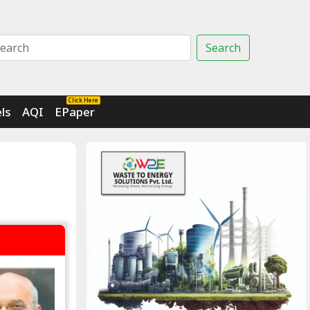
Search
Click Here
ls
AQI
EPaper