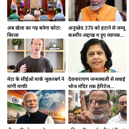
अब खेलों का गढ़ बनेगा कोटा:
अनुच्छेद 370 को हटाने से जम्मू
बिरला
कश्मीर-लद्दाख में हुए व्यापक
बदलाव: PM मोदी
मेटा के सीईओ मार्क जुकरबर्ग ने
देवनारायण जन्मस्थली से सवाई
मांगी माफी
भोज मंदिर तक हेरिटेज
कॉरिडोर बनाने की मांग