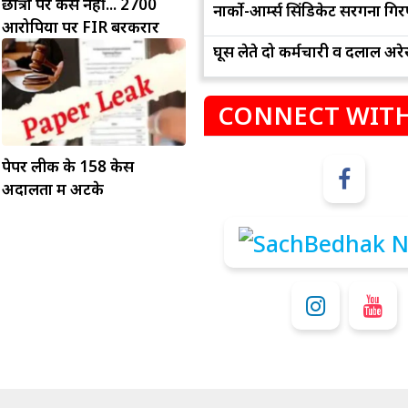
छात्रों पर केस नहीं... 2700
नार्को-आर्म्स सिंडिकेट सरगना गिर
आरोपियों पर FIR बरकरार
घूस लेते दो कर्मचारी व दलाल अरेस
CONNECT WITH
पेपर लीक के 158 केस
अदालतों में अटके
म
कुंभ
संभलकर रहे, जल्दबाजी नह
धनलाभ के अवसरों में वृद्धि के साथ अपनी योजनाओं
विवादों से बचे।
पर काम करते रहे।