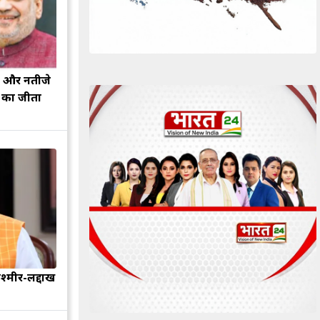
झ और नतीजे
ह का जीता
श्मीर-लद्दाख