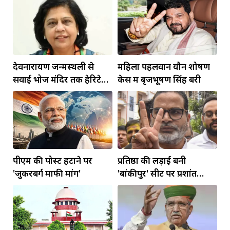
देवनारायण जन्मस्थली से
महिला पहलवान यौन शोषण
सवाई भोज मंदिर तक हेरिटेज
केस में बृजभूषण सिंह बरी
कॉरिडोर बनाने की मांग
पीएम की पोस्ट हटाने पर
प्रतिष्ठा की लड़ाई बनी
'जुकरबर्ग माफी मांगें'
'बांकीपुर' सीट पर प्रशांत
किशोर की जीत